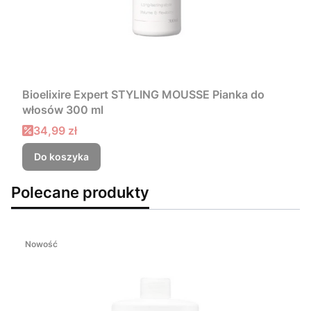
Bioelixire Expert STYLING MOUSSE Pianka do
włosów 300 ml
Cena promocyjna
34,99 zł
Do koszyka
Polecane produkty
Nowość