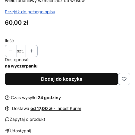
Wielozadaniowy wzmacniacz do włosów.
Przejdź do pełnego opisu
Cena
60,00 zł
Ilość
szt.
Dostępność:
na wyczerpaniu
Dodaj do koszyka
Czas wysyłki:
24 godziny
Dostawa
od 17,00 zł
- Inpost Kurier
Zapytaj o produkt
Udostępnij