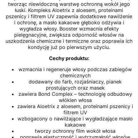
tworząc niewidoczną warstwę ochronną wokół jego
łuski. Kompleks Aloetrix z aloesem, proteinami
pszenicy i filtrem UV zapewnia dodatkowe nawilżenie
i ochronę, a masło kakaowe głęboko odżywia i
wygładza włosy. Booster wzmacnia efekty
pielęgnacyjne, zwiększa odporność włosów na
uszkodzenia chemiczne i termiczne oraz poprawia ich
kondycję już po pierwszym użyciu.
Cechy produktu:
wzmacnia i regeneruje włosy podczas zabiegów
chemicznych
dodawany do farb, rozjaśniaczy, pianek
prostujących oraz masek
zawiera Bond Complex – technologię odbudowy
włókien włosa
zawiera Aloetrix z aloesem, proteinami pszenicy i
filtrem UV
wzbogacony o nawilżające i wygładzające masło
kakaowe
tworzy ochronny film wokół włosa
poprawia elastyczność i wytrzymałość włosów