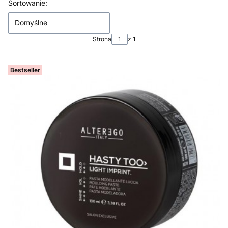
Lista produktów
Sortowanie:
Domyślne
Strona
z 1
Bestseller