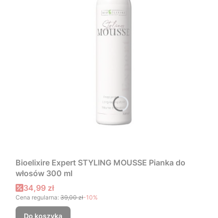
Bioelixire Expert STYLING MOUSSE Pianka do
włosów 300 ml
Cena promocyjna
34,99 zł
Cena regularna:
39,00 zł
-10%
Do koszyka