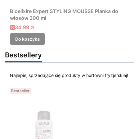
Bioelixire Expert STYLING MOUSSE Pianka do
włosów 300 ml
Cena promocyjna
34,99 zł
Do koszyka
Bestsellery
Najlepiej sprzedające się produkty w hurtowni fryzjerskiej!
Bestseller