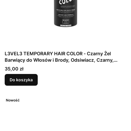
L3VEL3 TEMPORARY HAIR COLOR - Czarny Żel
Barwiący do Włosów i Brody, Odsiwiacz, Czarny,
125ml WYPRZEDAŻ!
Cena
35,00 zł
Do koszyka
Nowość