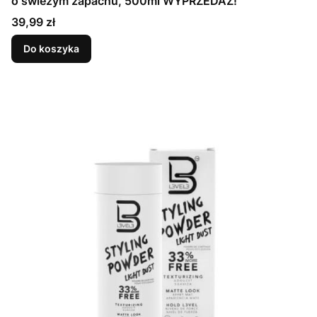
o świeżym zapachu, 500ml WYPRZEDAŻ!
Cena
39,99 zł
Do koszyka