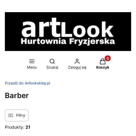
Produkty w koszy
Otwórz wyszukiwarkę
Menu
Szukaj
Zaloguj się
Koszyk
Przejdź do:
Artlooksklep.pl
Barber
Filtry
Produkty:
21