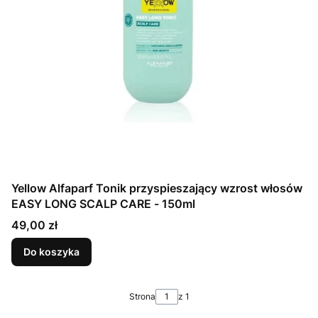
Yellow Alfaparf Tonik przyspieszający wzrost włosów
EASY LONG SCALP CARE - 150ml
Cena
49,00 zł
Do koszyka
Strona
z 1