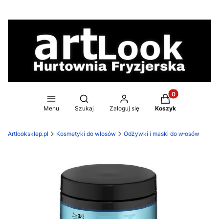
Produkty w koszy
Otwórz wyszukiwarkę
Menu
Szukaj
Zaloguj się
Koszyk
Artlooksklep.pl
Kosmetyki do włosów
Odżywki i maski do włosów