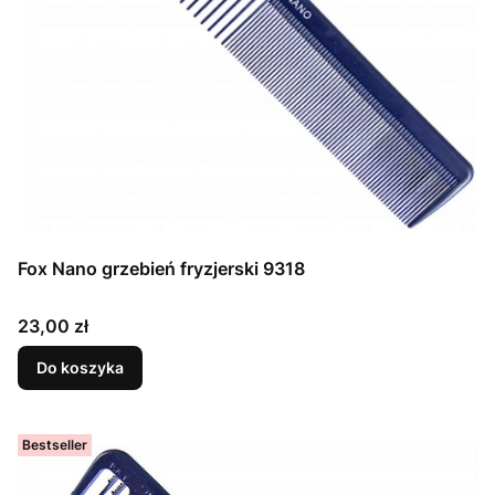
Fox Nano grzebień fryzjerski 9318
Cena
23,00 zł
Do koszyka
Bestseller