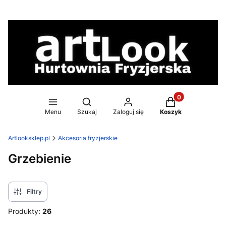
Produkty w koszy
Otwórz wyszukiwarkę
Menu
Szukaj
Zaloguj się
Koszyk
Artlooksklep.pl
Akcesoria fryzjerskie
Grzebienie
Filtry
Produkty:
26