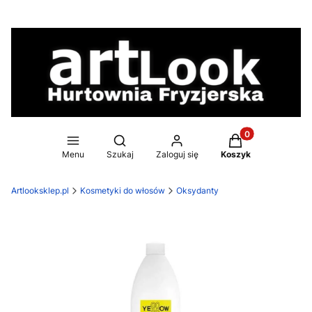
Produkty w koszy
Otwórz wyszukiwarkę
Menu
Szukaj
Zaloguj się
Koszyk
Artlooksklep.pl
Kosmetyki do włosów
Oksydanty