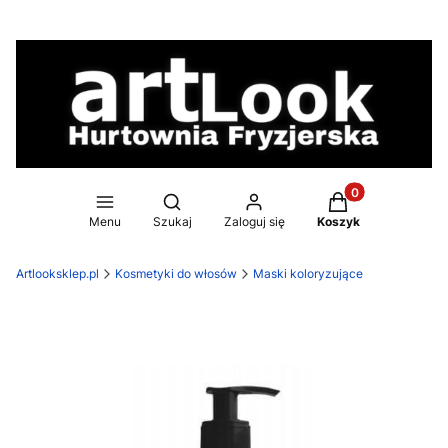
Produkty w koszy
Otwórz wyszukiwarkę
Menu
Szukaj
Zaloguj się
Koszyk
Artlooksklep.pl
Kosmetyki do włosów
Maski koloryzujące