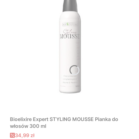
Bioelixire Expert STYLING MOUSSE Pianka do
włosów 300 ml
Cena promocyjna
34,99 zł