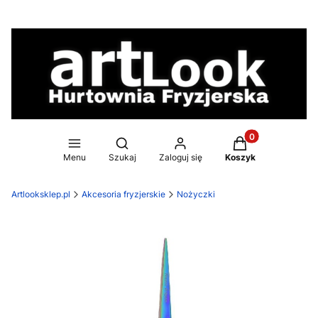
Produkty w koszy
Otwórz wyszukiwarkę
Menu
Szukaj
Zaloguj się
Koszyk
Artlooksklep.pl
Akcesoria fryzjerskie
Nożyczki