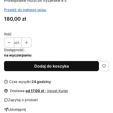
Profesjonalne nożyczki fryzjerskie 6'5
Przejdź do pełnego opisu
Cena
180,00 zł
Ilość
szt.
Dostępność:
na wyczerpaniu
Dodaj do koszyka
Czas wysyłki:
24 godziny
Dostawa
od 17,00 zł
- Inpost Kurier
Zapytaj o produkt
Udostępnij