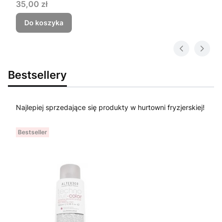
Cena
35,00 zł
Do koszyka
Bestsellery
Najlepiej sprzedające się produkty w hurtowni fryzjerskiej!
Bestseller