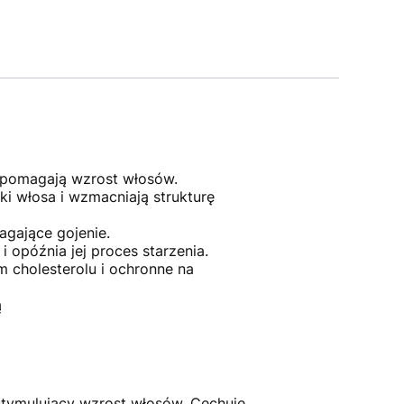
spomagają wzrost włosów.
i włosa i wzmacniają strukturę
agające gojenie.
i opóźnia jej proces starzenia.
 cholesterolu i ochronne na
ą
stymulujący wzrost włosów. Cechuje