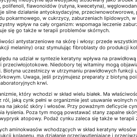
, polifenoli, flawonoidów (rutyna, kwecetyna), węglowoda
 silne działanie antyoksydacyjne, przeciwnowotworowe, 
u pokarmowego, w cukrzycy, zaburzeniach lipidowych, w
korzystny wpływ na cały organizm: wspomaga leczenie zabu
suje się go także w terapii problemów skórnych.
iwości antystarzeniowe na skórę i włosy: przede wszystkim
cji melaniny) oraz stymulując fibroblasty do produkcji ko
lędu na udział w syntezie keratyny wpływa na prawidłową
i przeciwłojotokowe. Niedobory tej witaminy mogą objawia
i. Biotyna uczestniczy w utrzymaniu prawidłowych funkcji
kowym. Uwaga, jeśli przyjmujesz preparaty z biotyną poi
laboratoryjnych krwi.
nizmie, który wchodzi w skład wielu białek. Ma właściwoś
 z ról, jaką cynk pełni w organizmie jest usuwanie wolnyc
ływa na jakość skóry i włosów. Przy poważnym deficycie cy
a łysienia. Poza tym mogą powstawać stany zapalne skóry
wyprysk atopowy. Podaż cynku zaleca się także w terapii 
ch aminokwasów wchodzących w skład keratyny włosów i 
ukcji kolagenu, ma działanie przeciwutleniające i przeciw