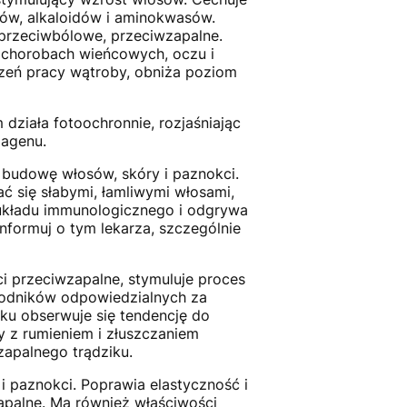
nów, alkaloidów i aminokwasów.
przeciwbólowe, przeciwzapalne.
 chorobach wieńcowych, oczu i
rzeń pracy wątroby, obniża poziom
 działa fotoochronnie, rozjaśniając
lagenu.
 budowę włosów, skóry i paznokci.
ć się słabymi, łamliwymi włosami,
 układu immunologicznego i odgrywa
nformuj o tym lekarza, szczególnie
ci przeciwzapalne, stymuluje proces
h rodników odpowiedzialnych za
nku obserwuje się tendencję do
 z rumieniem i złuszczaniem
zapalnego trądziku.
paznokci. Poprawia elastyczność i
zapalne. Ma również właściwości