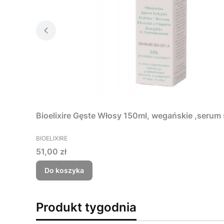
Bioelixire Gęste Włosy 150ml,
PRODUCENT
BIOELIXIRE
Cena
51,00 zł
Do koszyka
Produkt tygodnia