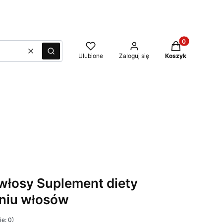
Produkty w kos
Wyczyść
Szukaj
Ulubione
Zaloguj się
Koszyk
 włosy Suplement diety
niu włosów
e: 0)