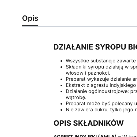
Opis
DZIAŁANIE SYROPU BI
Wszystkie substancje zawarte
Składniki syropu działają w 
włosów i paznokci.
Preparat wykazuje działanie a
Ekstrakt z agrestu indyjskiego
Działanie ogólnoustrojowe: p
wątrobę.
Preparat może być polecany u o
Nie zawiera cukru, tylko jego 
OPIS SKŁADNIKÓW
AGREST INDYJSKI (AMLA)
– W trad