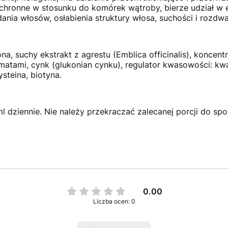
chronne w stosunku do komórek wątroby, bierze udział w el
nia włosów, osłabienia struktury włosa, suchości i rozdw
, suchy ekstrakt z agrestu (Emblica officinalis), koncentr
atami, cynk (glukonian cynku), regulator kwasowości: kw
steina, biotyna.
l dziennie. Nie należy przekraczać zalecanej porcji do spo
0.00
Liczba ocen: 0