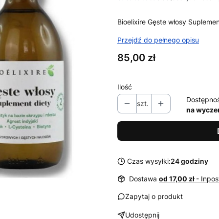
Bioelixire Gęste włosy Supleme
Przejdź do pełnego opisu
Cena
85,00 zł
Ilość
Dostępno
szt.
na wycze
Czas wysyłki:
24 godziny
Dostawa
od 17,00 zł
- Inpos
Zapytaj o produkt
Udostępnij