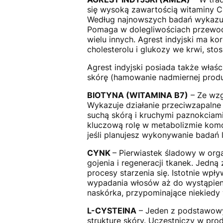
się wysoką zawartością witaminy C
Według najnowszych badań wykazuje
Pomaga w dolegliwościach przewod
wielu innych. Agrest indyjski ma 
cholesterolu i glukozy we krwi, sto
Agrest indyjski posiada także właśc
skórę (hamowanie nadmiernej produk
BIOTYNA (WITAMINA B7)
– Ze wzg
Wykazuje działanie przeciwzapalne 
suchą skórą i kruchymi paznokciam
kluczową rolę w metabolizmie komór
jeśli planujesz wykonywanie badań 
CYNK
– Pierwiastek śladowy w orga
gojenia i regeneracji tkanek. Jedną
procesy starzenia się. Istotnie wp
wypadania włosów aż do wystąpieni
naskórka, przypominające niekiedy 
L-CYSTEINA
– Jeden z podstawowy
strukturę skóry. Uczestniczy w prod