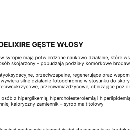
OELIXIRE GĘSTE WŁOSY
 w syropie mają potwierdzone naukowo działanie, które w
sposób skojarzony – pobudzają podziały komórkowe brodawk
ntyoksydacyjne, przeciwzapalne, regenerujące oraz wspom
 wywiera silne działanie fotoochronne w stosunku do skóry 
rzeciwcukrzycowe, przeciwmiażdżycowe, obniżające poziom
sób z hiperglikemią, hipercholesterolemią i hiperlipidemi
mniej kaloryczny zamiennik – syrop maltitolowy
ycyjnej medycynie ajurwedyjskiej stosowany jako środek 