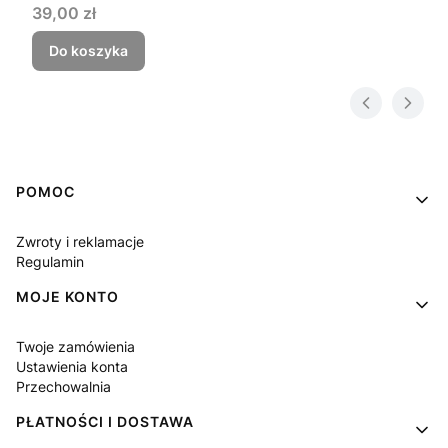
Cena
39,00 zł
Do koszyka
Linki w stopce
POMOC
Zwroty i reklamacje
Regulamin
MOJE KONTO
Twoje zamówienia
Ustawienia konta
Przechowalnia
PŁATNOŚCI I DOSTAWA