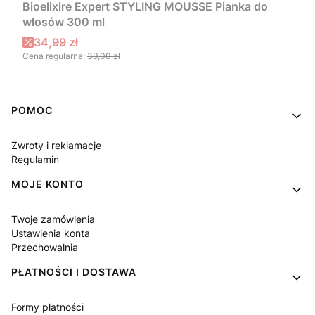
Bioelixire Expert STYLING MOUSSE Pianka do
włosów 300 ml
Cena promocyjna
34,99 zł
Cena regularna:
39,00 zł
Linki w stopce
POMOC
Zwroty i reklamacje
Regulamin
MOJE KONTO
Twoje zamówienia
Ustawienia konta
Przechowalnia
PŁATNOŚCI I DOSTAWA
Formy płatności