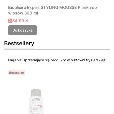
Bioelixire Expert STYLING MOUSSE Pianka do
włosów 300 ml
Cena promocyjna
34,99 zł
Do koszyka
Bestsellery
Najlepiej sprzedające się produkty w hurtowni fryzjerskiej!
Bestseller