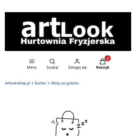
Produkty w koszy
Otwórz wyszukiwarkę
Menu
Szukaj
Zaloguj się
Koszyk
Artlooksklep.pl
Barber
Wody po goleniu