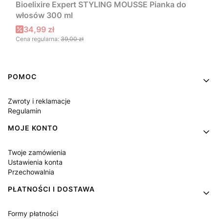
Bioelixire Expert STYLING MOUSSE Pianka do
włosów 300 ml
Cena promocyjna
34,99 zł
Cena regularna:
39,00 zł
Linki w stopce
POMOC
Zwroty i reklamacje
Regulamin
MOJE KONTO
Twoje zamówienia
Ustawienia konta
Przechowalnia
PŁATNOŚCI I DOSTAWA
Formy płatności