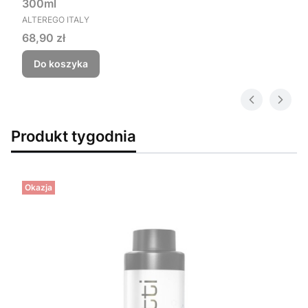
300ml
PRODUCENT
ALTEREGO ITALY
Cena
68,90 zł
Do koszyka
Produkt tygodnia
Okazja