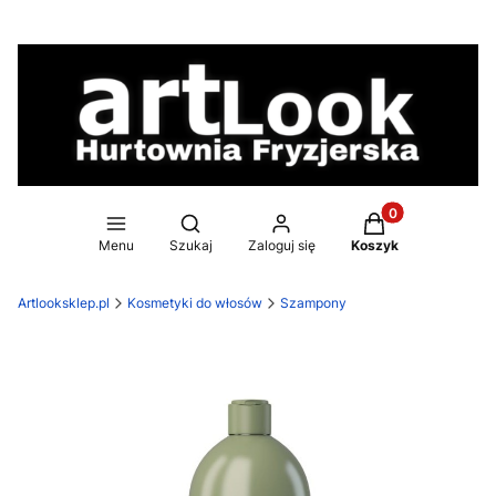
Produkty w koszy
Otwórz wyszukiwarkę
Menu
Szukaj
Zaloguj się
Koszyk
Artlooksklep.pl
Kosmetyki do włosów
Szampony