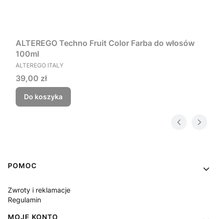
ALTEREGO Techno Fruit Color Farba do włosów
100ml
PRODUCENT
ALTEREGO ITALY
Cena
39,00 zł
Do koszyka
Linki w stopce
POMOC
Zwroty i reklamacje
Regulamin
MOJE KONTO